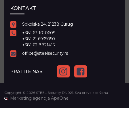
KONTAKT
Sokolska 24, 21238 Čurug
+381 63 1010609
+381 21 6935050
+381 62 8821415
office@steelsecurity.rs
PRATITE NAS:
Copyright © 2026 STEEL Security DN021. Sva prava zadržana
Marketing agencija
ApaOne