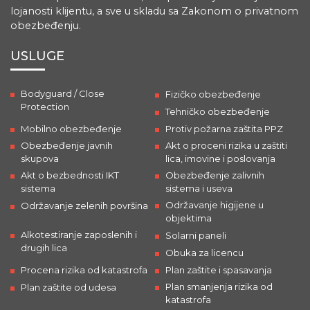
lojanosti klijentu, a sve u skladu sa Zakonom o privatnom
obezbeđenju.
USLUGE
Bodyguard / Close
Fizičko obezbeđenje
Protection
Tehničko obezbeđenje
Mobilno obezbeđenje
Protiv požarna zaštita PPZ
Obezbeđenje javnih
Akt o proceni rizika u zaštiti
skupova
lica, imovine i poslovanja
Akt o bezbednosti IKT
Obezbeđenje zalivnih
sistema
sistema i useva
Održavanje higijene u
Održavanje zelenih površina
objektima
Alkotestiranje zaposlenih i
Solarni paneli
drugih lica
Obuka za licencu
Procena rizika od katastrofa
Plan zaštite i spasavanja
Plan smanjenja rizika od
Plan zaštite od udesa
katastrofa