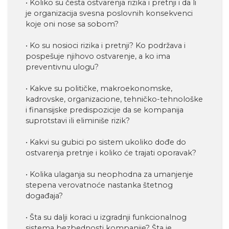
• Koliko su česta ostvarenja rizika i pretnji i da li
je organizacija svesna poslovnih konsekvenci
koje oni nose sa sobom?
• Ko su nosioci rizika i pretnji? Ko podržava i
pospešuje njihovo ostvarenje, a ko ima
preventivnu ulogu?
• Kakve su političke, makroekonomske,
kadrovske, organizacione, tehničko-tehnološke
i finansijske predispozicije da se kompanija
suprotstavi ili eliminiše rizik?
• Kakvi su gubici po sistem ukoliko dođe do
ostvarenja pretnje i koliko će trajati oporavak?
• Kolika ulaganja su neophodna za umanjenje
stepena verovatnoće nastanka štetnog
događaja?
• Šta su dalji koraci u izgradnji funkcionalnog
sistema bezbednosti kompanije? Šta je