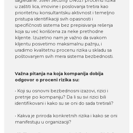
sagledane. Steel Security DN021 procenu rizika
u zaštiti lica, imovine i poslovanja tretira kao
prioritetnu konsultantsku aktivnost i temeljno
pristupa identifikaciji svih opasnosti i
specifičnosti sistema bez prepisivanja rešenja
koja su već korišćena za neke prethodne
klijente. Izuzetno nam je važno da svakom
klijentu posvetimo maksimalnu pažnju, i
uradimo kvalitetnu procenu rizika u skladu sa
poštovanjem svih mera sistema bezbednosti.
Važna pitanja na koja kompanija dobija
odgovor o proceni rizika su:
• Koji su osnovni bezbednosni izazovi, rizici i
pretnje po kompaniju? Da li su svi rizici bili
identifikovani i kako su se oni do sada tretirali?
• Kakva je priroda konkretnih rizika i kako se oni
manifestuju u organizaciji?