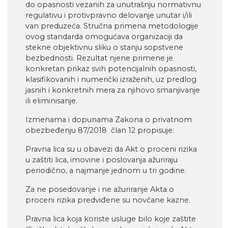
do opasnosti vezanih za unutrašnju normativnu
regulativu i protivpravno delovanje unutar i/ili
van preduzeća. Stručna primena metodologije
ovog standarda omogućava organizaciji da
stekne objektivnu sliku o stanju sopstvene
bezbednosti. Rezultat njene primene je
konkretan prikaz svih potencijalnih opasnosti,
klasifikovanih i numerički izraženih, uz predlog
jasnih i konkretnih mera za njihovo smanjivanje
ili eliminisanje.
Izmenama i dopunama Zakona o privatnom
obezbeđenju 87/2018 član 12 propisuje:
Pravna lica su u obavezi da Akt o proceni rizika
u zaštiti lica, imovine i poslovanja ažuriraju
periodično, a najmanje jednom u tri godine.
Za ne posedovanje i ne ažuriranje Akta o
proceni rizika predviđene su novčane kazne.
Pravna lica koja koriste usluge bilo koje zaštite