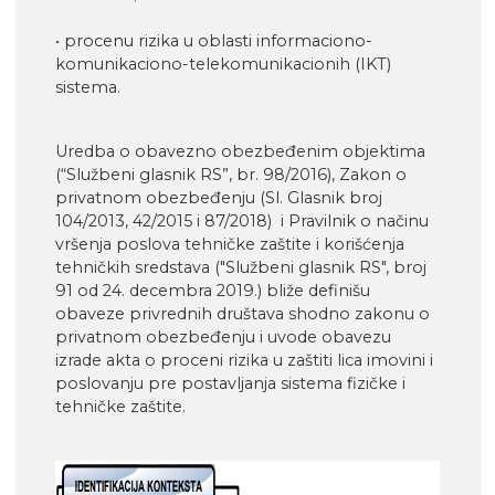
• procenu rizika u oblasti informaciono-
komunikaciono-telekomunikacionih (IKT)
sistema.
Uredba o obavezno obezbeđenim objektima
(“Službeni glasnik RS”, br. 98/2016), Zakon o
privatnom obezbeđenju (Sl. Glasnik broj
104/2013, 42/2015 i 87/2018) i Pravilnik o načinu
vršenja poslova tehničke zaštite i korišćenja
tehničkih sredstava ("Službeni glasnik RS", broj
91 od 24. decembra 2019.) bliže definišu
obaveze privrednih društava shodno zakonu o
privatnom obezbeđenju i uvode obavezu
izrade akta o proceni rizika u zaštiti lica imovini i
poslovanju pre postavljanja sistema fizičke i
tehničke zaštite.