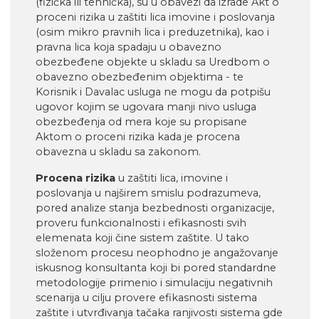
(fizička ili tehnička), su u obavezi da izrade Akt o
proceni rizika u zaštiti lica imovine i poslovanja
(osim mikro pravnih lica i preduzetnika), kao i
pravna lica koja spadaju u obavezno
obezbeđene objekte u skladu sa Uredbom o
obavezno obezbeđenim objektima - te
Korisnik i Davalac usluga ne mogu da potpišu
ugovor kojim se ugovara manji nivo usluga
obezbeđenja od mera koje su propisane
Aktom o proceni rizika kada je procena
obavezna u skladu sa zakonom.
Procena rizika
u zaštiti lica, imovine i
poslovanja u najširem smislu podrazumeva,
pored analize stanja bezbednosti organizacije,
proveru funkcionalnosti i efikasnosti svih
elemenata koji čine sistem zaštite. U tako
složenom procesu neophodno je angažovanje
iskusnog konsultanta koji bi pored standardne
metodologije primenio i simulaciju negativnih
scenarija u cilju provere efikasnosti sistema
zaštite i utvrđivanja tačaka ranjivosti sistema gde