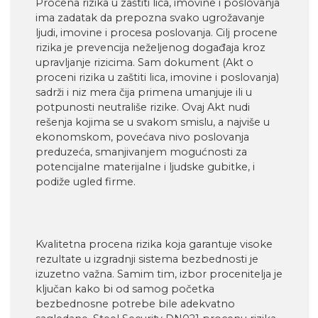
Procena rizika u zaštiti lica, imovine i poslovanja
ima zadatak da prepozna svako ugrožavanje
ljudi, imovine i procesa poslovanja. Cilj procene
rizika je prevencija neželjenog događaja kroz
upravljanje rizicima. Sam dokument (Akt o
proceni rizika u zaštiti lica, imovine i poslovanja)
sadrži i niz mera čija primena umanjuje ili u
potpunosti neutrališe rizike. Ovaj Akt nudi
rešenja kojima se u svakom smislu, a najviše u
ekonomskom, povećava nivo poslovanja
preduzeća, smanjivanjem mogućnosti za
potencijalne materijalne i ljudske gubitke, i
podiže ugled firme.
Kvalitetna procena rizika koja garantuje visoke
rezultate u izgradnji sistema bezbednosti je
izuzetno važna. Samim tim, izbor procenitelja je
ključan kako bi od samog početka
bezbednosne potrebe bile adekvatno