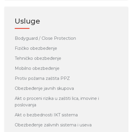
Usluge
Bodyguard / Close Protection
Fizičko obezbeđenje
Tehničko obezbeđenje
Mobilno obezbeđenje
Protiv požarna zaštita PPZ
Obezbeđenje javnih skupova
Akt o proceni rizika u zaštiti lica, imovine i
poslovanja
Akt o bezbednosti IKT sistema
Obezbeđenje zalivnih sistema i useva