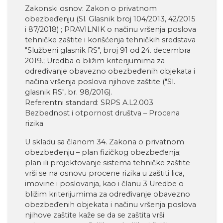
Zakonski osnov: Zakon o privatnom
obezbeđenju (Sl. Glasnik broj 104/2013, 42/2015
i 87/2018) ; PRAVILNIK o načinu vršenja poslova
tehničke zaštite i korišćenja tehničkih sredstava
"Službeni glasnik RS", broj 91 od 24. decembra
2019.; Uredba o bližim kriterijumima za
određivanje obavezno obezbeđenih objekata i
načina vršenja poslova njihove zaštite ("Sl.
glasnik RS", br. 98/2016).
Referentni standard: SRPS A.L2.003
Bezbednost i otpornost društva – Procena
rizika
U skladu sa članom 34. Zakona o privatnom
obezbeđenju – plan fizičkog obezbeđenja;
plan ili projektovanje sistema tehničke zaštite
vrši se na osnovu procene rizika u zaštiti lica,
imovine i poslovanja, kao i članu 3 Uredbe o
bližim kriterijumima za određivanje obavezno
obezbeđenih objekata i načinu vršenja poslova
njihove zaštite kaže se da se zaštita vrši