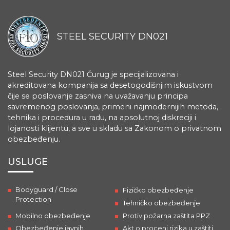
STEEL SECURITY DN021
Steel Security DN021 Čurug je specijalizovana i
akreditovana kompanija sa desetogodišnjim iskustvom
čije se poslovanje zasniva na uvažavanju principa
savremenog poslovanja, primeni najmodernijih metoda,
tehnika i procedura u radu, na apsolutnoj diskreciji i
lojanosti klijentu, a sve u skladu sa Zakonom o privatnom
obezbeđenju.
USLUGE
Bodyguard / Close
Fizičko obezbeđenje
Protection
Tehničko obezbeđenje
Mobilno obezbeđenje
Protiv požarna zaštita PPZ
Obezbeđenje javnih
Akt o proceni rizika u zaštiti