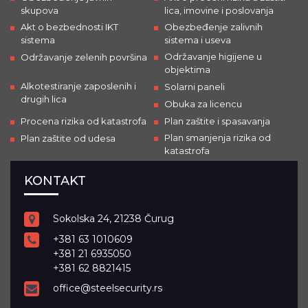
skupova
lica, imovine i poslovanja
Akt o bezbednosti IKT
Obezbeđenje zalivnih
sistema
sistema i useva
Održavanje higijene u
Održavanje zelenih površina
objektima
Alkotestiranje zaposlenih i
Solarni paneli
drugih lica
Obuka za licencu
Procena rizika od katastrofa
Plan zaštite i spasavanja
Plan smanjenja rizika od
Plan zaštite od udesa
katastrofa
KONTAKT
Sokolska 24, 21238 Čurug
+381 63 1010609
+381 21 6935050
+381 62 8821415
office@steelsecurity.rs