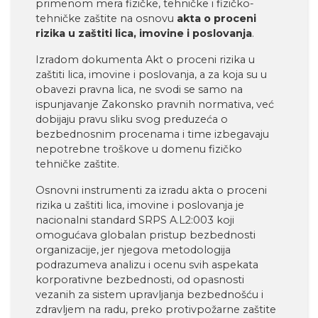
primenom mera fizičke, tehničke i fizičko-
tehničke zaštite na osnovu
akta o proceni
rizika u zaštiti lica, imovine i poslovanja
.
Izradom dokumenta Akt o proceni rizika u
zaštiti lica, imovine i poslovanja, a za koja su u
obavezi pravna lica, ne svodi se samo na
ispunjavanje Zakonsko pravnih normativa, već
dobijaju pravu sliku svog preduzeća o
bezbednosnim procenama i time izbegavaju
nepotrebne troškove u domenu fizičko
tehničke zaštite.
Osnovni instrumenti za izradu akta o proceni
rizika u zaštiti lica, imovine i poslovanja je
nacionalni standard SRPS A.L2:003 koji
omogućava globalan pristup bezbednosti
organizacije, jer njegova metodologija
podrazumeva analizu i ocenu svih aspekata
korporativne bezbednosti, od opasnosti
vezanih za sistem upravljanja bezbednošću i
zdravljem na radu, preko protivpožarne zaštite