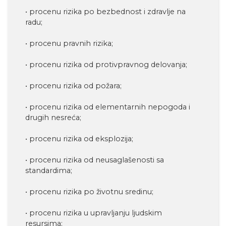
• procenu rizika po bezbednost i zdravlje na
radu;
• procenu pravnih rizika;
• procenu rizika od protivpravnog delovanja;
• procenu rizika od požara;
• procenu rizika od elementarnih nepogoda i
drugih nesreća;
• procenu rizika od eksplozija;
• procenu rizika od neusaglašenosti sa
standardima;
• procenu rizika po životnu sredinu;
• procenu rizika u upravljanju ljudskim
resursima;