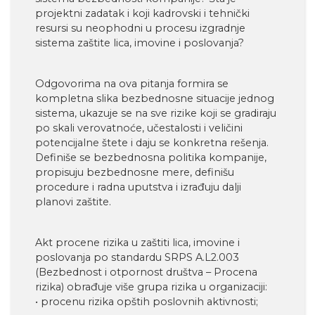
projektni zadatak i koji kadrovski i tehnički
resursi su neophodni u procesu izgradnje
sistema zaštite lica, imovine i poslovanja?
Odgovorima na ova pitanja formira se
kompletna slika bezbednosne situacije jednog
sistema, ukazuje se na sve rizike koji se gradiraju
po skali verovatnoće, učestalosti i veličini
potencijalne štete i daju se konkretna rešenja.
Definiše se bezbednosna politika kompanije,
propisuju bezbednosne mere, definišu
procedure i radna uputstva i izrađuju dalji
planovi zaštite.
Akt procene rizika u zaštiti lica, imovine i
poslovanja po standardu SRPS A.L2.003
(Bezbednost i otpornost društva – Procena
rizika) obrađuje više grupa rizika u organizaciji:
• procenu rizika opštih poslovnih aktivnosti;