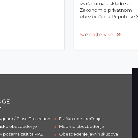
izvršiocima u skladu sa
Zakonom o privatnom
obezbeđenju Republike Sr
Saznajte više
UGE
guard / Close Protection
Fizičko obezbeđenje
ičko obezbeđenje
Mobilno obezbeđenje
iv požarna zaštita PPZ
Obezbeđenje javnih skupova