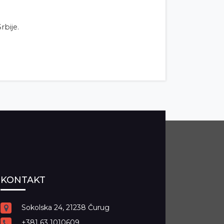
bije.
KONTAKT
Sokolska 24, 21238 Čurug
+381 63 1010609