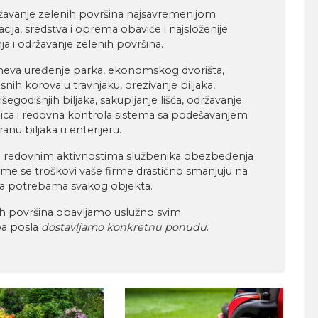
održavanje zelenih površina najsavremenijom
ja, sredstva i oprema obaviće i najsloženije
a i održavanje zelenih površina.
va uređenje parka, ekonomskog dvorišta,
snih korova u travnjaku, orezivanje biljaka,
šegodišnjih biljaka, sakupljanje lišća, održavanje
alica i redovna kontrola sistema sa podešavanjem
anu biljaka u enterijeru.
 sa redovnim aktivnostima službenika obezbeđenja
me se troškovi vaše firme drastično smanjuju na
 sa potrebama svakog objekta.
nih površina obavljamo uslužno svim
ba posla
dostavljamo konkretnu ponudu
.