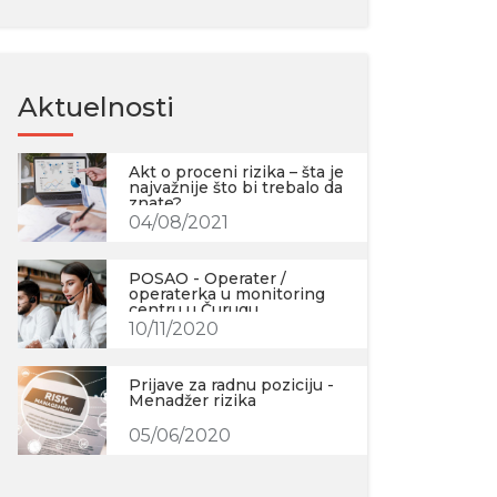
Aktuelnosti
Akt o proceni rizika – šta je
najvažnije što bi trebalo da
znate?
04/08/2021
POSAO - Operater /
operaterka u monitoring
centru u Čurugu
10/11/2020
Prijave za radnu poziciju -
Menadžer rizika
05/06/2020