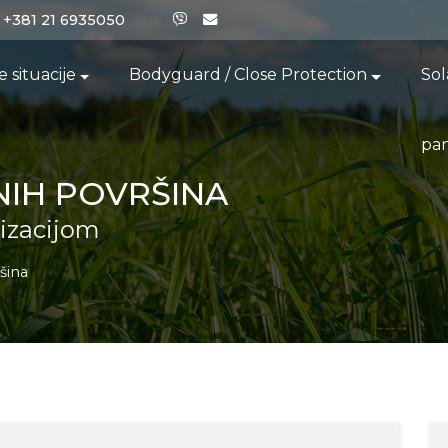
+381 21 6935050
 situacije
Bodyguard / Close Protection
Sol
pan
NIH POVRŠINA
izacijom
šina