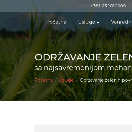
+381 63 1010609
Početna
Usluge
Vanredne
ODRŽAVANJE ZELE
sa najsavremenijom mehan
Početna
Usluge
Održavanje zelenih povr