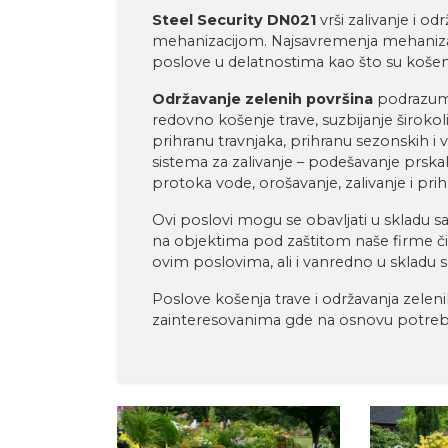
Steel Security DN021
vrši zalivanje i 
mehanizacijom. Najsavremenja mehanizaci
poslove u delatnostima kao što su košenj
Održavanje zelenih površina
podrazume
redovno košenje trave, suzbijanje širokoli
prihranu travnjaka, prihranu sezonskih i vi
sistema za zalivanje – podešavanje prsk
protoka vode, orošavanje, zalivanje i prihr
Ovi poslovi mogu se obavljati u skladu
na objektima pod zaštitom naše firme či
ovim poslovima, ali i vanredno u skladu
Poslove košenja trave i održavanja zele
zainteresovanima gde na osnovu potre