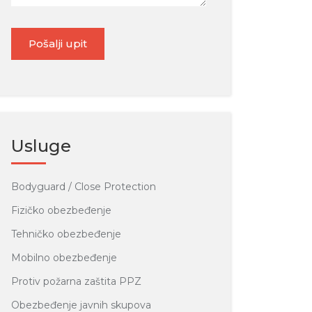
Pošalji upit
Usluge
Bodyguard / Close Protection
Fizičko obezbeđenje
Tehničko obezbeđenje
Mobilno obezbeđenje
Protiv požarna zaštita PPZ
Obezbeđenje javnih skupova