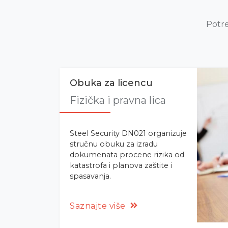
Potre
Obuka za licencu
Fizička i pravna lica
Steel Security DN021 organizuje
stručnu obuku za izradu
dokumenata procene rizika od
katastrofa i planova zaštite i
spasavanja.
Saznajte više