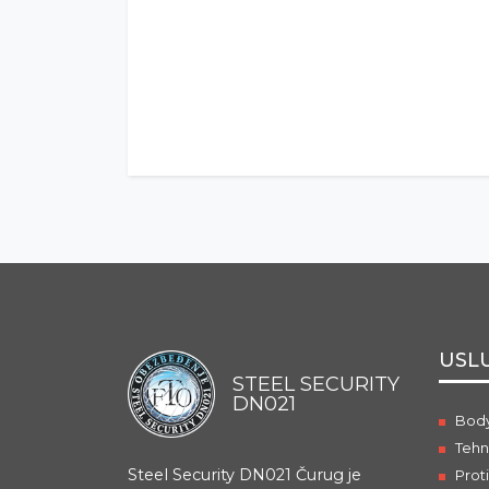
USL
STEEL SECURITY
DN021
Body
Tehn
Steel Security DN021 Čurug je
Prot