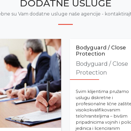
DODATNE USLUGE
bne su Vam dodatne usluge naše agencije - kontaktiraj
Bodyguard / Close
Protection
Bodyguard / Close
Protection
Svim klijentima pružamo
uslugu diskretne i
profesionalne lične zaštite
visokokvalifikovanim
telohraniteljima – bivšim
pripadnicima vojnih i polic
jedinica i licenciranim