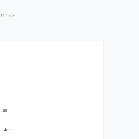
te nas
, sa
ijskih