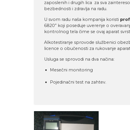
zaposlenih i drugih lica za sva zaintere
bezbednosti i zdravlja na radu.
U svom radu naša kompanija koristi
prof
6820” koji poseduje uverenje o overavan
kontrolnog tela čime se ovaj aparat svr
Alkotestiranje sprovode službenici obez
licence o obučenosti za rukovanje apar
Usluga se sprovodi na dva načina:
Mesečni monitoring
Pojedinačni test na zahtev.