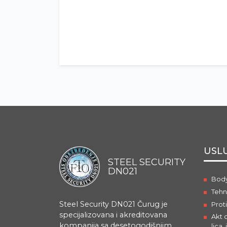
USL
STEEL SECURITY
DN021
Body
Tehn
Steel Security DN021 Čurug je
Prot
specijalizovana i akreditovana
Akt o
kompanija sa desetogodišnjim
lica,